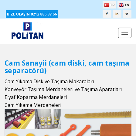
TR
EN
BİZE ULAŞIN 0212 886 87 66
Togg
navi
Cam Sanayii (cam diski, cam taşıma
separatörü)
Cam Yıkama Disk ve Taşıma Makaraları
Konveyör Taşıma Merdaneleri ve Taşıma Aparatları
Elyaf Koparma Merdaneleri
Cam Yıkama Merdaneleri