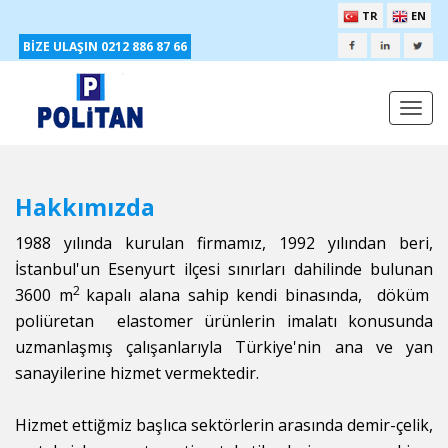
TR
EN
BİZE ULAŞIN 0212 886 87 66
Togg
navi
Hakkımızda
1988 yılında kurulan firmamız, 1992 yılından beri,
İstanbul'un Esenyurt ilçesi sınırları dahilinde bulunan
2
3600 m
kapalı alana sahip kendi binasında, döküm
poliüretan elastomer ürünlerin imalatı konusunda
uzmanlaşmış çalışanlarıyla Türkiye'nin ana ve yan
sanayilerine hizmet vermektedir.
Hizmet ettiğmiz başlıca sektörlerin arasında demir-çelik,