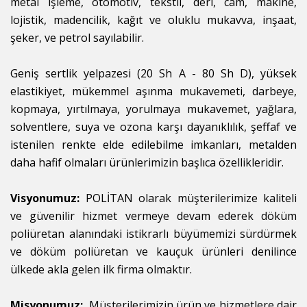
metal işleme, otomotiv, tekstil, deri, cam, makine,
lojistik, madencilik, kağıt ve oluklu mukavva, inşaat,
şeker, ve petrol sayılabilir.
Geniş sertlik yelpazesi (20 Sh A - 80 Sh D), yüksek
elastikiyet, mükemmel aşınma mukavemeti, darbeye,
kopmaya, yırtılmaya, yorulmaya mukavemet, yağlara,
solventlere, suya ve ozona karşı dayanıklılık, şeffaf ve
istenilen renkte elde edilebilme imkanları, metalden
daha hafif olmaları ürünlerimizin başlıca özellikleridir.
Visyonumuz:
POLİTAN olarak müşterilerimize kaliteli
ve güvenilir hizmet vermeye devam ederek döküm
poliüretan alanındaki istikrarlı büyümemizi sürdürmek
ve döküm poliüretan ve kauçuk ürünleri denilince
ülkede akla gelen ilk firma olmaktır.
Misyonumuz:
Müşterilerimizin ürün ve hizmetlere dair